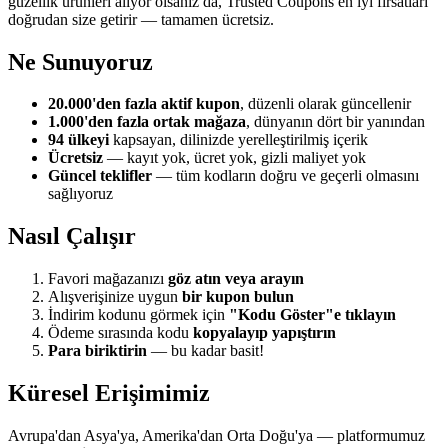
güzellik ürünleri alıyor olsanız da, Trusted Coupons en iyi fırsatları
doğrudan size getirir — tamamen ücretsiz.
Ne Sunuyoruz
20.000'den fazla aktif kupon
, düzenli olarak güncellenir
1.000'den fazla ortak mağaza
, dünyanın dört bir yanından
94 ülkeyi
kapsayan, dilinizde yerelleştirilmiş içerik
Ücretsiz
— kayıt yok, ücret yok, gizli maliyet yok
Güncel teklifler
— tüm kodların doğru ve geçerli olmasını
sağlıyoruz
Nasıl Çalışır
Favori mağazanızı
göz atın veya arayın
Alışverişinize uygun
bir kupon bulun
İndirim kodunu görmek için
"Kodu Göster"e tıklayın
Ödeme sırasında kodu
kopyalayıp yapıştırın
Para biriktirin
— bu kadar basit!
Küresel Erişimimiz
Avrupa'dan Asya'ya, Amerika'dan Orta Doğu'ya — platformumuz