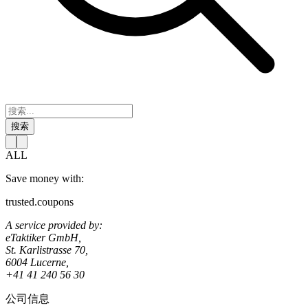
搜索
ALL
Save money with:
trusted.coupons
A service provided by:
eTaktiker GmbH,
St. Karlistrasse 70,
6004 Lucerne,
+41 41 240 56 30
公司信息