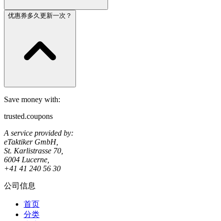
优惠券多久更新一次？
Save money with:
trusted.coupons
A service provided by:
eTaktiker GmbH,
St. Karlistrasse 70,
6004 Lucerne,
+41 41 240 56 30
公司信息
首页
分类