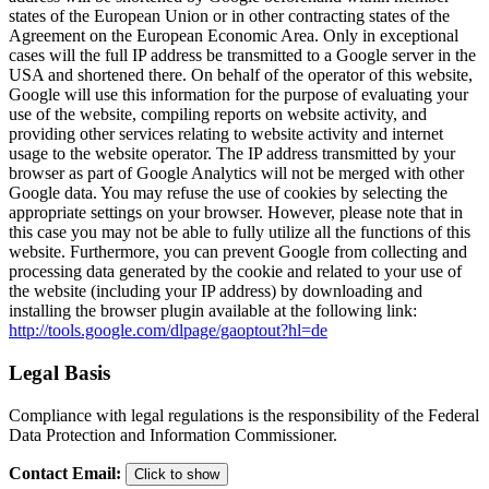
states of the European Union or in other contracting states of the
Agreement on the European Economic Area. Only in exceptional
cases will the full IP address be transmitted to a Google server in the
USA and shortened there. On behalf of the operator of this website,
Google will use this information for the purpose of evaluating your
use of the website, compiling reports on website activity, and
providing other services relating to website activity and internet
usage to the website operator. The IP address transmitted by your
browser as part of Google Analytics will not be merged with other
Google data. You may refuse the use of cookies by selecting the
appropriate settings on your browser. However, please note that in
this case you may not be able to fully utilize all the functions of this
website. Furthermore, you can prevent Google from collecting and
processing data generated by the cookie and related to your use of
the website (including your IP address) by downloading and
installing the browser plugin available at the following link:
http://tools.google.com/dlpage/gaoptout?hl=de
Legal Basis
Compliance with legal regulations is the responsibility of the Federal
Data Protection and Information Commissioner.
Contact Email
:
Click to show