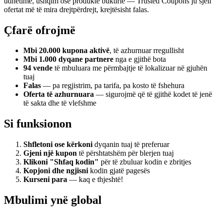
udhëtime, ushqim ose produkte bukurie — Trusted Coupons ju sjell
ofertat më të mira drejtpërdrejt, krejtësisht falas.
Çfarë ofrojmë
Mbi 20.000 kupona aktivë
, të azhurnuar rregullisht
Mbi 1.000 dyqane partnere
nga e gjithë bota
94 vende
të mbuluara me përmbajtje të lokalizuar në gjuhën
tuaj
Falas
— pa regjistrim, pa tarifa, pa kosto të fshehura
Oferta të azhurnuara
— sigurojmë që të gjithë kodet të jenë
të sakta dhe të vlefshme
Si funksionon
Shfletoni ose kërkoni
dyqanin tuaj të preferuar
Gjeni një kupon
të përshtatshëm për blerjen tuaj
Klikoni "Shfaq kodin"
për të zbuluar kodin e zbritjes
Kopjoni dhe ngjisni
kodin gjatë pagesës
Kurseni para
— kaq e thjeshtë!
Mbulimi ynë global