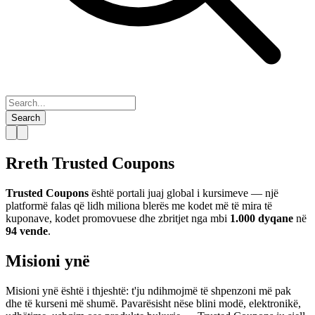
Search
Rreth Trusted Coupons
Trusted Coupons
është portali juaj global i kursimeve — një
platformë falas që lidh miliona blerës me kodet më të mira të
kuponave, kodet promovuese dhe zbritjet nga mbi
1.000 dyqane
në
94 vende
.
Misioni ynë
Misioni ynë është i thjeshtë: t'ju ndihmojmë të shpenzoni më pak
dhe të kurseni më shumë. Pavarësisht nëse blini modë, elektronikë,