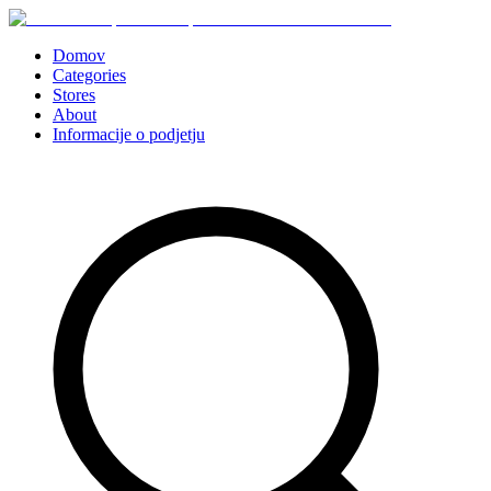
Domov
Categories
Stores
About
Informacije o podjetju