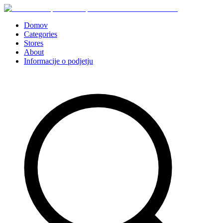
Domov
Categories
Stores
About
Informacije o podjetju