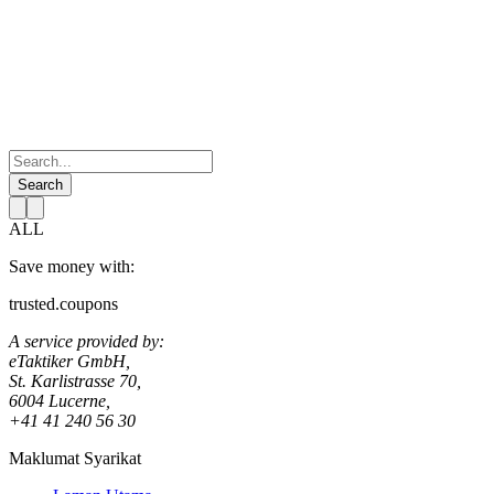
Search
ALL
Save money with:
trusted.coupons
A service provided by:
eTaktiker GmbH,
St. Karlistrasse 70,
6004 Lucerne,
+41 41 240 56 30
Maklumat Syarikat