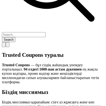
Search
Trusted Coupons туралы
Trusted Coupons
— бұл сіздің жаһандық үнемдеу
порталыңыз.
94 елдегі
1000-нан астам дүкеннен
ең жақсы
купон кодтары, промо кодтар және жеңілдіктерді
миллиондаған сатып алушылармен байланыстыратын тегін
платформа.
Біздің миссиямыз
Біздің миссиямыз қарапайым: сізге аз жұмсауға және көп