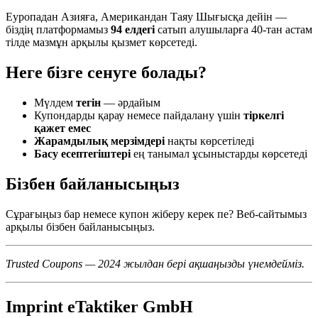
Еуропадан Азияға, Американдан Таяу Шығысқа дейін —
біздің платформамыз
94 елдегі
сатып алушыларға 40-тан астам
тілде мазмұн арқылы қызмет көрсетеді.
Неге бізге сенуге болады?
Мүлдем
тегін
— әрдайым
Купондарды қарау немесе пайдалану үшін
тіркелгі
қажет емес
Жарамдылық мерзімдері
нақты көрсетіледі
Басу есептегіштері
ең танымал ұсыныстарды көрсетеді
Бізбен байланысыңыз
Сұрағыңыз бар немесе купон жіберу керек пе? Веб-сайтымыз
арқылы бізбен байланысыңыз.
Trusted Coupons — 2024 жылдан бері ақшаңызды үнемдейміз.
Imprint eTaktiker GmbH