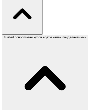
trusted.coupons-тан купон кодты қалай пайдаланамын?