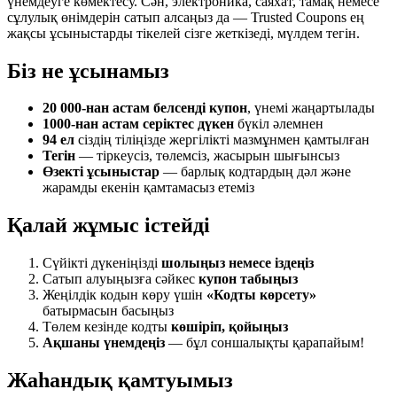
үнемдеуге көмектесу. Сән, электроника, саяхат, тамақ немесе
сұлулық өнімдерін сатып алсаңыз да — Trusted Coupons ең
жақсы ұсыныстарды тікелей сізге жеткізеді, мүлдем тегін.
Біз не ұсынамыз
20 000-нан астам белсенді купон
, үнемі жаңартылады
1000-нан астам серіктес дүкен
бүкіл әлемнен
94 ел
сіздің тіліңізде жергілікті мазмұнмен қамтылған
Тегін
— тіркеусіз, төлемсіз, жасырын шығынсыз
Өзекті ұсыныстар
— барлық кодтардың дәл және
жарамды екенін қамтамасыз етеміз
Қалай жұмыс істейді
Сүйікті дүкеніңізді
шолыңыз немесе іздеңіз
Сатып алуыңызға сәйкес
купон табыңыз
Жеңілдік кодын көру үшін
«Кодты көрсету»
батырмасын басыңыз
Төлем кезінде кодты
көшіріп, қойыңыз
Ақшаны үнемдеңіз
— бұл соншалықты қарапайым!
Жаһандық қамтуымыз