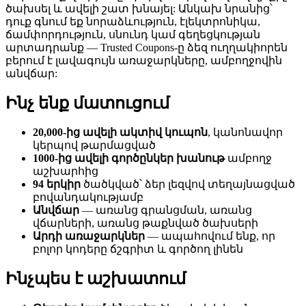
ծախսել և ավելի շատ խնայել: Անկախ նրանից՝
դուք գնում եք նորաձևություն, էլեկտրոնիկա,
ճամփորդություն, սնունդ կամ գեղեցկության
արտադրանք — Trusted Coupons-ը ձեզ ուղղակիորեն
բերում է լավագույն առաջարկները, ամբողջովին
անվճար:
Ինչ ենք մատուցում
20,000-ից ավելի ակտիվ կուպոն
, կանոնավոր
կերպով թարմացված
1000-ից ավելի գործընկեր խանութ
ամբողջ
աշխարհից
94 երկիր
ծածկված՝ ձեր լեզվով տեղայնացված
բովանդակությամբ
Անվճար
— առանց գրանցման, առանց
վճարների, առանց թաքնված ծախսերի
Արդի առաջարկներ
— ապահովում ենք, որ
բոլոր կոդերը ճշգրիտ և գործող լինեն
Ինչպես է աշխատում