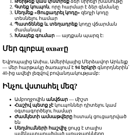
Թերթեք կամ փնտրեք
ձեր սիրելի խանութը
Գտեք կուպոն
, որը հարմար է ձեր գնմանը
Սեղմեք «Ցուցադրել կոդը»
զեղչի կոդը
տեսնելու համար
Պատճենեք և տեղադրեք
կոդը վճարման
ժամանակ
Խնայեք գումար
— այդքան պարզ է:
Մեր գլոբալ охватը
Եվրոպայից Ասիա, Ամերիկայից Մերձավոր Արևելք
— մեր հարթակը ծառայում է
94 երկրի
գնորդներին՝
40-ից ավելի լեզվով բովանդակությամբ:
Ինչու վստահել մեզ?
Ամբողջովին
անվճար
— միշտ
Հաշիվ պետք չէ
կուպոններ դիտելու կամ
օգտագործելու համար
Ժամկետի ամսաթվերը
հստակ ցուցադրված
են
Սեղմումների հաշվիչ
ցույց է տալիս
ամենատարածված առաջարկները