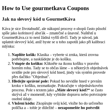
How to Use gourmetkava Coupons
Jak na slevový kód u GourmetKáva
Káva je sice životabudič, ale nákupní procesy e-shopů často působí
spíše jako kofeinový absťák – zmatečné a únavné. Naštěstí u
GourmetKáva.cz to není žádná vyšší dívčí. Tady je návod, jak
uplatnit slevový kód, aniž byste se u toho zapotili jako při kalibraci
mlýnku:
Naplňte košík:
Klasika – vyberte si zrnka, která zrovna
potřebujete, a naskládejte je do košíku.
Vstupte do košíku:
Klikněte na ikonu košíku v pravém
horním rohu. Tady se to občas láme – u některých objednávek
uvidíte pole pro slevový kód hned, jindy vás systém provede
přes tlačítko "Objednat".
Hledejte správné pole:
Pokud ho nevidíte hned v prvním
kroku v košíku, nezmatkujte. Pokračujte v objednávkovém
procesu. Pole s textem jako
„Máte slevový kód?“
se často
skrývá až v momentě, kdy vybíráte dopravu nebo potvrzujete
osobní údaje.
Vložení kódu:
Zkopírujte svůj kód, vložte ho do určeného
políčka a – tohle je důležité –
nezapomeňte ho potvrdit