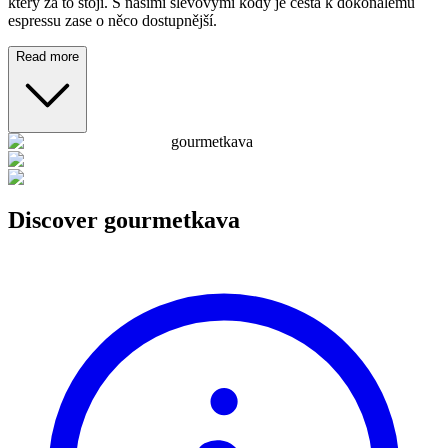
který za to stojí. S našimi slevovými kódy je cesta k dokonalému
espressu zase o něco dostupnější.
Read more
gourmetkava
Discover
gourmetkava