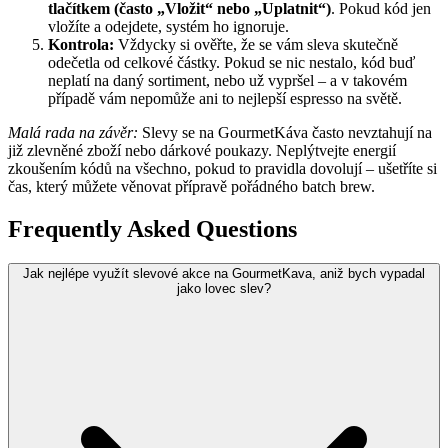
tlačítkem (často „Vložit“ nebo „Uplatnit“)
. Pokud kód jen
vložíte a odejdete, systém ho ignoruje.
Kontrola:
Vždycky si ověřte, že se vám sleva skutečně
odečetla od celkové částky. Pokud se nic nestalo, kód buď
neplatí na daný sortiment, nebo už vypršel – a v takovém
případě vám nepomůže ani to nejlepší espresso na světě.
Malá rada na závěr:
Slevy se na GourmetKáva často nevztahují na
již zlevněné zboží nebo dárkové poukazy. Neplýtvejte energií
zkoušením kódů na všechno, pokud to pravidla dovolují – ušetříte si
čas, který můžete věnovat přípravě pořádného batch brew.
Frequently Asked Questions
Jak nejlépe využít slevové akce na GourmetKava, aniž bych vypadal
jako lovec slev?