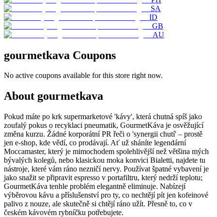
SA
ID
GB
AU
gourmetkava
Coupons
No active coupons available for this store right now.
About gourmetkava
Pokud máte po krk supermarketové 'kávy', která chutná spíš jako
zoufalý pokus o recyklaci pneumatik, GourmetKáva je osvěžující
změna kurzu. Žádné korporátní PR řeči o 'synergii chutí' – prostě
jen e-shop, kde vědí, co prodávají. Ať už sháníte legendární
Moccamaster, který je mimochodem spolehlivější než většina mých
bývalých kolegů, nebo klasickou moka konvici Bialetti, najdete tu
nástroje, které vám ráno nezničí nervy. Používat špatné vybavení je
jako snažit se připravit espresso v portafiltru, který nedrží teplotu;
GourmetKáva tenhle problém elegantně eliminuje. Nabízejí
výběrovou kávu a příslušenství pro ty, co nechtějí pít jen kofeinové
palivo z nouze, ale skutečně si chtějí ráno užít. Přesně to, co v
českém kávovém rybníčku potřebujete.