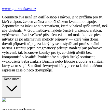
www.
gourmetkava.cz
GourmetKáva není jen další e-shop s kávou, je to pražírna pro ty,
kteří chápou, že den začíná a končí šálkem kvalitního nápoje.
Zapomeňte na kávu ze supermarketu, která v balení spíše umírá, než
aby chutnala. V GourmetKáva najdete čerstvě praženou arabicu,
výběrovou kávu i veškeré příslušenství — od moka konvic přes
mlýnky až po alternativní metody přípravy — které vám doma
dovolí připravit nápoj, za který by se nestyděl ani profesionální
barista. Oceňuji jejich pragmatický přístup: nabízejí jak prémiové
vybavení, tak bazarové kousky pro ty, co chtějí ušetřit bez
kompromisů v kvalitě. Prohlédněte si jejich široký sortiment,
vyzkoušejte třeba zrnka z Brazílie nebo Etiopie a dopřejte si rituál,
který za to stojí. S našimi slevovými kódy je cesta k dokonalému
espressu zase o něco dostupnější.
Read more