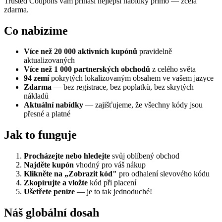
Trusted Coupons vám přináší nejlepší nabídky přímo — zcela
zdarma.
Co nabízíme
Více než 20 000 aktivních kupónů
pravidelně
aktualizovaných
Více než 1 000 partnerských obchodů
z celého světa
94 zemí
pokrytých lokalizovaným obsahem ve vašem jazyce
Zdarma
— bez registrace, bez poplatků, bez skrytých
nákladů
Aktuální nabídky
— zajišťujeme, že všechny kódy jsou
přesné a platné
Jak to funguje
Procházejte nebo hledejte
svůj oblíbený obchod
Najděte kupón
vhodný pro váš nákup
Klikněte na „Zobrazit kód"
pro odhalení slevového kódu
Zkopírujte a vložte
kód při placení
Ušetřete peníze
— je to tak jednoduché!
Náš globální dosah