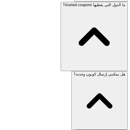
ما الدول التي يغطيها trusted.coupons؟
هل يمكنني إرسال كوبون وجدته؟