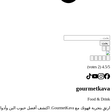
بحث
4.5/5 (2 votes)
gourmetkava
Food & Drink
ارتقِ بتجربة قهوتك مع GourmetKava. اكتشف أفضل حبوب البن وأدوات التحضير الذكية بأسعار مخفضة. احصل على عروض حصرية واستمتع بجودة القهوة المختصة اليوم!