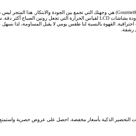
إذا كنت تبحث عن الارتقاء بتجربة القهوة اليومية، "جورميه كافا" (GourmetKava) هي وجهتك التي تجم
القهوة التي تدمج التكنولوجيا بالعملية؛ مثل أجهزة الترمس الذكية المزودة بشاشات LCD ل
حترافية. القهوة بالنسبة لنا طقس يومي لا يقبل المساومة، لذا نسهل
ل رشفة.