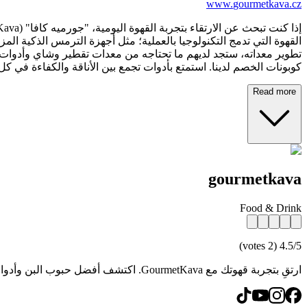
www.
gourmetkava.cz
تطوير معداته، ستجد لديهم ما تحتاجه من معدات تقطير وشاي وأدوات ا
كوبونات الخصم لدينا. استمتع بأدوات تجمع بين الأناقة والكفاءة في ك
Read more
gourmetkava
Food & Drink
4.5/5 (2 votes)
ارتقِ بتجربة قهوتك مع GourmetKava. اكتشف أفضل حبوب البن وأدوات التحضير الذكية بأسعار مخفضة. احصل على عروض حصرية واستمتع بجودة القهوة المختصة اليوم!