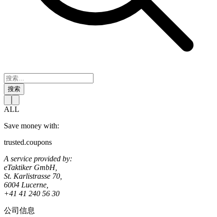
搜索
ALL
Save money with:
trusted.coupons
A service provided by:
eTaktiker GmbH,
St. Karlistrasse 70,
6004 Lucerne,
+41 41 240 56 30
公司信息