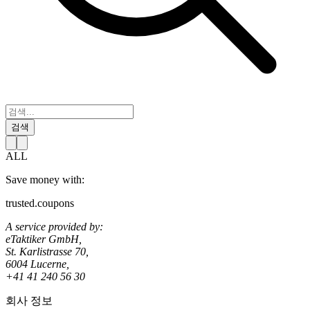
검색
ALL
Save money with:
trusted.coupons
A service provided by:
eTaktiker GmbH,
St. Karlistrasse 70,
6004 Lucerne,
+41 41 240 56 30
회사 정보