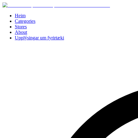
Heim
Categories
Stores
About
Upplýsingar um fyrirtæki