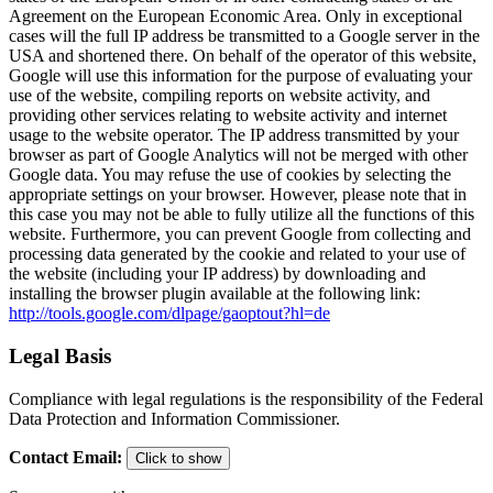
Agreement on the European Economic Area. Only in exceptional
cases will the full IP address be transmitted to a Google server in the
USA and shortened there. On behalf of the operator of this website,
Google will use this information for the purpose of evaluating your
use of the website, compiling reports on website activity, and
providing other services relating to website activity and internet
usage to the website operator. The IP address transmitted by your
browser as part of Google Analytics will not be merged with other
Google data. You may refuse the use of cookies by selecting the
appropriate settings on your browser. However, please note that in
this case you may not be able to fully utilize all the functions of this
website. Furthermore, you can prevent Google from collecting and
processing data generated by the cookie and related to your use of
the website (including your IP address) by downloading and
installing the browser plugin available at the following link:
http://tools.google.com/dlpage/gaoptout?hl=de
Legal Basis
Compliance with legal regulations is the responsibility of the Federal
Data Protection and Information Commissioner.
Contact Email
:
Click to show