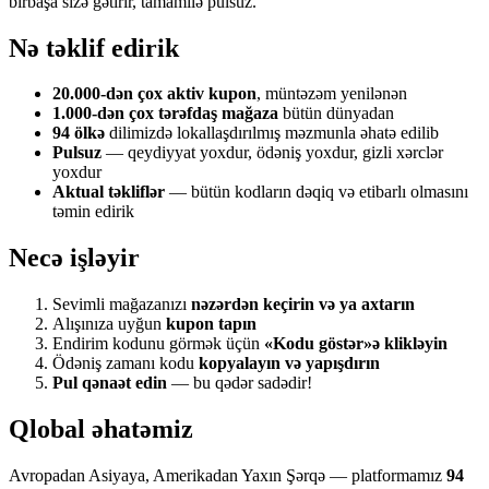
birbaşa sizə gətirir, tamamilə pulsuz.
Nə təklif edirik
20.000-dən çox aktiv kupon
, müntəzəm yenilənən
1.000-dən çox tərəfdaş mağaza
bütün dünyadan
94 ölkə
dilimizdə lokallaşdırılmış məzmunla əhatə edilib
Pulsuz
— qeydiyyat yoxdur, ödəniş yoxdur, gizli xərclər
yoxdur
Aktual təkliflər
— bütün kodların dəqiq və etibarlı olmasını
təmin edirik
Necə işləyir
Sevimli mağazanızı
nəzərdən keçirin və ya axtarın
Alışınıza uyğun
kupon tapın
Endirim kodunu görmək üçün
«Kodu göstər»ə klikləyin
Ödəniş zamanı kodu
kopyalayın və yapışdırın
Pul qənaət edin
— bu qədər sadədir!
Qlobal əhatəmiz
Avropadan Asiyaya, Amerikadan Yaxın Şərqə — platformamız
94