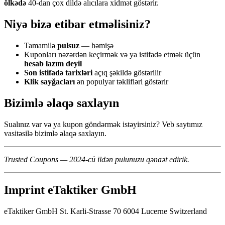
ölkədə
40-dan çox dildə alıcılara xidmət göstərir.
Niyə bizə etibar etməlisiniz?
Tamamilə
pulsuz
— həmişə
Kuponları nəzərdən keçirmək və ya istifadə etmək üçün
hesab lazım deyil
Son istifadə tarixləri
açıq şəkildə göstərilir
Klik sayğacları
ən populyar təklifləri göstərir
Bizimlə əlaqə saxlayın
Sualınız var və ya kupon göndərmək istəyirsiniz? Veb saytımız
vasitəsilə bizimlə əlaqə saxlayın.
Trusted Coupons — 2024-cü ildən pulunuzu qənaət edirik.
Imprint eTaktiker GmbH
eTaktiker GmbH St. Karli-Strasse 70 6004 Lucerne Switzerland