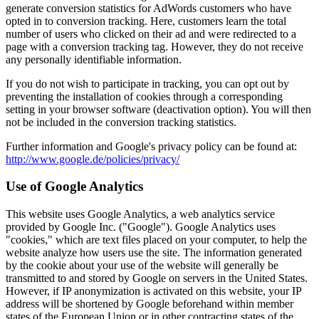
generate conversion statistics for AdWords customers who have
opted in to conversion tracking. Here, customers learn the total
number of users who clicked on their ad and were redirected to a
page with a conversion tracking tag. However, they do not receive
any personally identifiable information.
If you do not wish to participate in tracking, you can opt out by
preventing the installation of cookies through a corresponding
setting in your browser software (deactivation option). You will then
not be included in the conversion tracking statistics.
Further information and Google's privacy policy can be found at:
http://www.google.de/policies/privacy/
Use of Google Analytics
This website uses Google Analytics, a web analytics service
provided by Google Inc. ("Google"). Google Analytics uses
"cookies," which are text files placed on your computer, to help the
website analyze how users use the site. The information generated
by the cookie about your use of the website will generally be
transmitted to and stored by Google on servers in the United States.
However, if IP anonymization is activated on this website, your IP
address will be shortened by Google beforehand within member
states of the European Union or in other contracting states of the