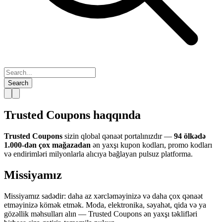
Search
Trusted Coupons haqqında
Trusted Coupons
sizin qlobal qənaət portalınızdır —
94 ölkədə
1.000-dən çox mağazadan
ən yaxşı kupon kodları, promo kodları
və endirimləri milyonlarla alıcıya bağlayan pulsuz platforma.
Missiyamız
Missiyamız sadədir: daha az xərcləməyinizə və daha çox qənaət
etməyinizə kömək etmək. Moda, elektronika, səyahət, qida və ya
gözəllik məhsulları alın — Trusted Coupons ən yaxşı təklifləri